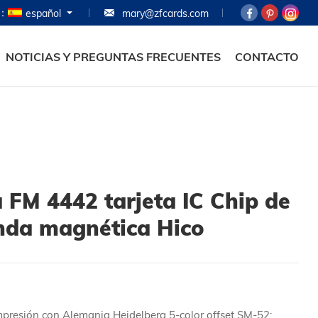
a：
español
mary@zfcards.com
INICIO
PRODUCTOS
NOTICIAS Y PREGUNTAS FRECUENTES
CONTACTO
SOBRE
TARJETA
ASUNTO
NOTICIAS Y PREGU
a FM 4442 tarjeta IC Chip de
FRECUENTES
nda magnética Hico
CONTACTO
mpresión con Alemania Heidelberg 5-color offset SM-52;