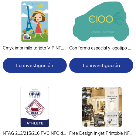
Cmyk imprimila tarjeta VIP NFC con códigos de barras
Con forma especial y logotipo NFC Tag y tarjeta NFC
La investigación
La investigación
ahora
ahora
NTAG 213/215/216 PVC NFC de 13.56Mhz
Free Design Inkjet Printable NFC Key Tag with NTAG 213/215/216 (en inglés)