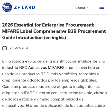
INICIO
idioma
PRODUCTOS
2026 Essential for Enterprise Procurement:
SOBRE
MIFARE Label Comprehensive B2B Procurement
TARJETA
Guide Introduction (en inglés)
ASUNTO
29 May,2026
NOTICIAS Y PREGU
Por: Guangzhou Zhanfeng Smart Card Technology Co.,Ltd.
En la rápida evolución de la identificación inteligente y la
FRECUENTES
industria NFC,
Adhesivos MIFARE
Se han convertido en
Nos Sigue
uno de los productos RFID más versátiles, rentables y
CONTACTO
ampliamente adoptados por las empresas globales.
Como un producto maduro de etiqueta inteligente, las
etiquetas MIFARE cuentan con instalación flexible, cifrado
de datos estable y amplia compatibilidad de
dispositivos. El área de aplicación de las etiquetas cubre