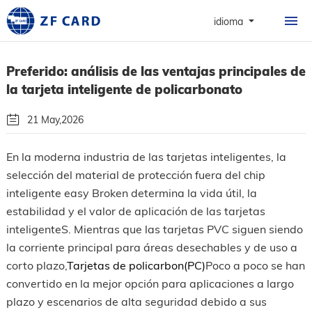
INICIO
idioma
PRODUCTOS
Preferido: análisis de las ventajas principales de
SOBRE
la tarjeta inteligente de policarbonato
TARJETA
21 May,2026
ASUNTO
Por: Guangzhou Zhanfeng Smart Card Technology Co.,Ltd.
En la moderna industria de las tarjetas inteligentes, la
NOTICIAS Y PREGU
selección del material de protección fuera del chip
Nos Sigue
FRECUENTES
inteligente easy Broken determina la vida útil, la
estabilidad y el valor de aplicación de las tarjetas
CONTACTO
inteligenteS. Mientras que las tarjetas PVC siguen siendo
la corriente principal para áreas desechables y de uso a
corto plazo,
Tarjetas de policarbon(PC)
Poco a poco se han
convertido en la mejor opción para aplicaciones a largo
plazo y escenarios de alta seguridad debido a sus